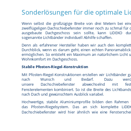
Sonderlösungen für die optimale L
Wenn selbst die großzügige Breite von drei Metern bei ei
zweiflügeligen Dachschiebefenster immer noch zu schmal für 
ausgebaute Dachgeschoss sein sollte, kann LiDEKO du
sogenannte Lichtbänder individuell Abhilfe schaffen.
Denn als erfahrener Hersteller haben wir auch den komplet
Durchblick, wenn es darum geht, einen echten Panoramablick
ermöglichen. So entsteht ein Maximum an natürlichem Licht 
Wohnkomfort im Dachgeschoss.
Stabile Pfosten-Riegel-Konstruktion
Mit Pfosten-Riegel-Konstruktionen erstellen wir Lichtbänder g
nach Wunsch und Bedarf. Dazu werd
unsere
Dachschiebefenster
abwechselnd mit fest
Fensterelementen kombiniert. So ist die Breite des Lichtbands
nach Dach und gewünschtem Ausblick variabel.
Hochwertige, stabile Aluminiumprofile bilden den Rahmen 
das
Pfosten-Riegelsystem
. Das an sich komplette LiDE
Dachschiebefenster wird hier ähnlich wie eine Fenstersche