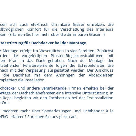
ssen sich auch elektrisch dimmbare Gläser einsetzen, die
ößtmöglichen Komfort für die Verschattung des Interieurs
ten. (
Erfahren Sie hier mehr über die dimmbaren Gläser…
)
terstützung für Dachdecker bei der Montage
e Montage erfolgt im Wesentlichen in vier Schritten: Zunächst
rden die vorgefertigten Pfosten-Riegelkonstruktionen mit
nem Kran in das Dach gehoben. Nach der Montage der
ststehenden Fensterelemente folgen die Schiebefenster, die
nach mit der Verglasung ausgestattet werden. Der Anschluss
 die Dachhaut mit dem Anbringen der Abdeckleisten
mplettiert die Installation.
chdecker und andere verarbeitende Firmen erhalten bei der
ntage der Dachschiebefenster eine intensive Unterstützung. In
r Regel begleiten wir den Fachbetrieb bei der Erstinstallation
r Ort.
e möchten mehr über
Sonderlösungen
und Lichtbänder à la
DEKO erfahren?
Sprechen Sie uns gleich an!