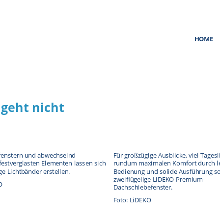
HOME
geht nicht
fenstern und abwechselnd
Für großzügige Ausblicke, viel Tagesl
festverglasten Elementen lassen sich
rundum maximalen Komfort durch le
ge Lichtbänder erstellen.
Bedienung und solide Ausführung so
zweiflügelige LiDEKO-Premium-
O
Dachschiebefenster.
Foto: LiDEKO