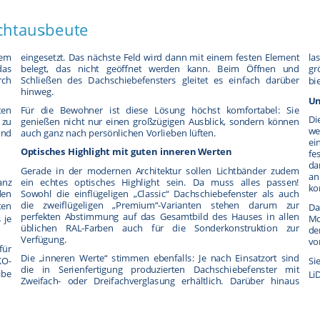
ichtausbeute
nem
eingesetzt. Das nächste Feld wird dann mit einem festen Element
la
das
belegt, das nicht geöffnet werden kann. Beim Öffnen und
gr
rch
Schließen des Dachschiebefensters gleitet es einfach darüber
bie
hinweg.
Un
ten
Für die Bewohner ist diese Lösung höchst komfortabel: Sie
Di
 zu
genießen nicht nur einen großzügigen Ausblick, sondern können
we
und
auch ganz nach persönlichen Vorlieben lüften.
ei
Optisches Highlight mit guten inneren Werten
fe
da
Gerade in der modernen Architektur sollen Lichtbänder zudem
an
anz
ein echtes optisches Highlight sein. Da muss alles passen!
ko
en
Sowohl die einflügeligen „Classic“ Dachschiebefenster als auch
die zweiflügeligen „Premium“-Varianten stehen darum zur
en
Da
perfekten Abstimmung auf das Gesamtbild des Hauses in allen
 je
Mo
üblichen RAL-Farben auch für die Sonderkonstruktion zur
de
Verfügung.
vo
für
Die „inneren Werte“ stimmen ebenfalls: Je nach Einsatzort sind
KO-
Si
die in Serienfertigung produzierten Dachschiebefenster mit
ibe
Li
Zweifach- oder Dreifachverglasung erhältlich. Darüber hinaus